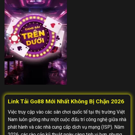
Link Tải Go88 Mới Nhất Không Bị Chặn 2026
Việc truy cập vào các sân chơi quốc tế tại thị trường Việt
Nam luôn giống như một cuộc đấu trí công nghệ giữa nhà
phát hành và các nhà cung cấp dịch vụ mạng (ISP). Năm
2026, các rào cản kỹ thuật ngày càng tinh vi hơn, nhưng